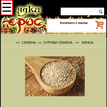
☰
Количката е празна
>> СЕМЕНА >> СУРОВИ СЕМЕНА >> КИНОА