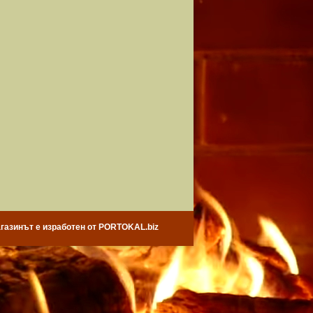
газинът е изработен от PORTOKAL.biz