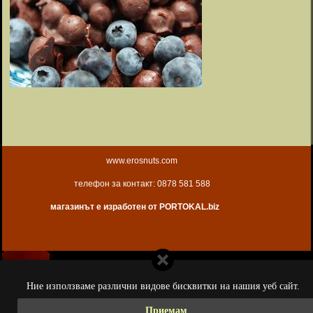
www.erosnuts.com
телефон за контакт: 0878 581 588
магазинът е изработен от PORTOKAL.biz
Ние използваме различни видове бисквитки на нашия уеб сайт.
Приемам